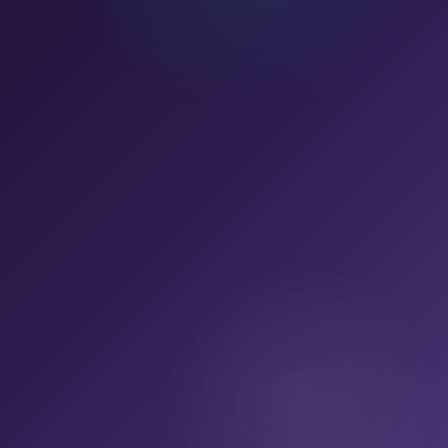
שם מלא
*
טלפון
*
אי-מייל
הודעה
*